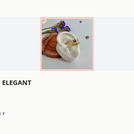
 ELEGANT
 ⬇️