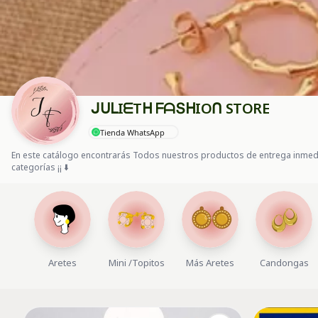
ᒍᑌᒪIᗴTᕼ ᖴᗩՏᕼIOᑎ STORE
Tienda WhatsApp
En este catálogo encontrarás Todos nuestros productos de entrega inmediata
categorías ¡¡ ⬇️
Aretes
Mini /Topitos
Más Aretes
Candongas