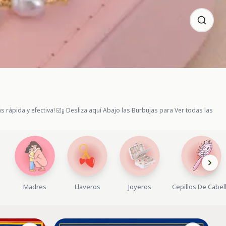
ápida y efectiva! ☑️¡¡ Desliza aquí Abajo las Burbujas para Ver todas las
Madres
Llaveros
Joyeros
Cepillos De Cabel