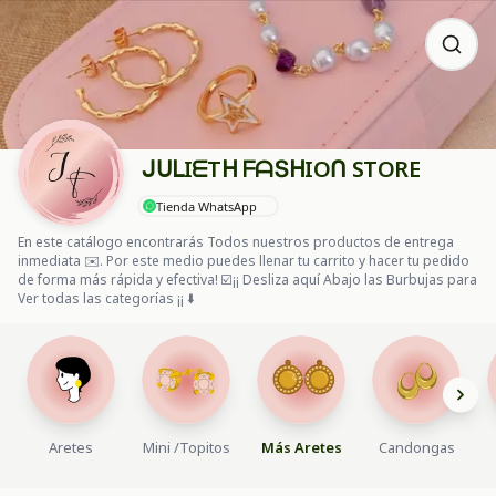
ᒍᑌᒪIᗴTᕼ ᖴᗩՏᕼIOᑎ STORE
Tienda WhatsApp
En este catálogo encontrarás Todos nuestros productos de entrega
inmediata ✉️. Por este medio puedes llenar tu carrito y hacer tu pedido
de forma más rápida y efectiva! ☑️¡¡ Desliza aquí Abajo las Burbujas para
Ver todas las categorías ¡¡ ⬇️
Aretes
Mini /Topitos
Más Aretes
Candongas